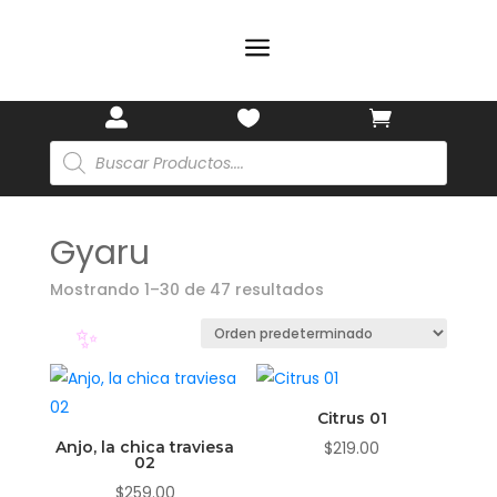
a
🏷️



Búsqueda
de
productos
✨
Gyaru
Mostrando 1–30 de 47 resultados
Citrus 01
Anjo, la chica traviesa
$
219.00
02
$
259.00