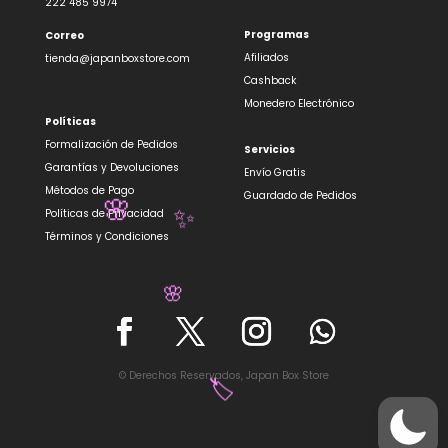
222 485 9974
Programas
Correo
✨
Afiliados
tienda@japanboxstore.com
Cashback
Monedero Electrónico
Políticas
Formalización de Pedidos
Servicios
Garantías y Devoluciones
Envío Gratis
Métodos de Pago
Guardado de Pedidos
Políticas de Privacidad
Términos y Condiciones
🌸
✨
© Derechos Reservados, Japan Box Store