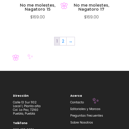
No me molestes,
No me molestes,
Nagatoro 15
Nagatoro 17
$
169.00
$
169.00
🌸
1
2
→
✨
🌸
Dirección
Acerca
Calle 13 Sur 1102
Contacto
Local 1, Planta alta
Editoriales y Marcas
Col. La Paz, 72160
Puebla, Puebla
Preguntas Frecuentes
Sobre Nosotros
Teléfono