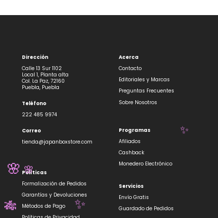
Dirección
Acerca
Calle 13 Sur 1102
Contacto
Local 1, Planta alta
Editoriales y Marcas
Col. La Paz, 72160
Puebla, Puebla
Preguntas Frecuentes
Sobre Nosotros
Teléfono
222 485 9974
Programas
Correo
✨
Afiliados
tienda@japanboxstore.com
Cashback
Monedero Electrónico
🌸
🌸
Políticas
Formalización de Pedidos
Servicios
Garantías y Devoluciones
Envío Gratis
✨
Métodos de Pago
🎋
Guardado de Pedidos
Políticas de Privacidad