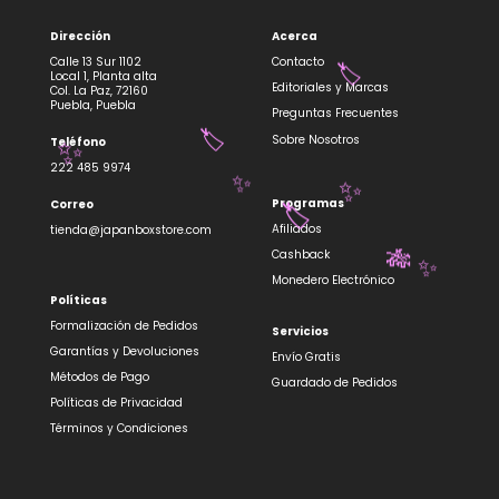
Dirección
Acerca
Calle 13 Sur 1102
Contacto
Local 1, Planta alta
Editoriales y Marcas
Col. La Paz, 72160
🏷️
Puebla, Puebla
Preguntas Frecuentes
Sobre Nosotros
Teléfono
🏷️
✨
222 485 9974
✨
Programas
Correo
✨
Afiliados
tienda@japanboxstore.com
🏷️
Cashback
🎋
Monedero Electrónico
✨
Políticas
Formalización de Pedidos
Servicios
Garantías y Devoluciones
Envío Gratis
Métodos de Pago
Guardado de Pedidos
Políticas de Privacidad
Términos y Condiciones