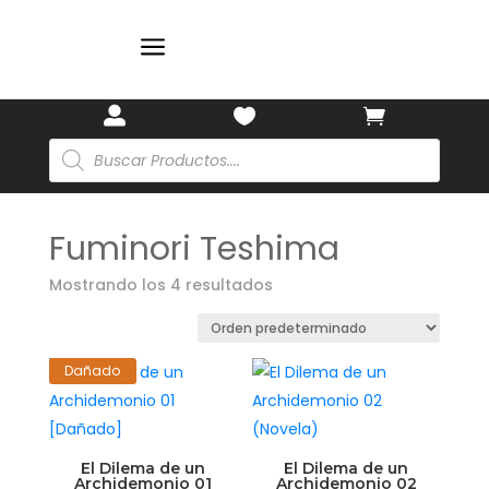
🌸
✨
a



Búsqueda
de
productos
Fuminori Teshima
Mostrando los 4 resultados
Dañado
El Dilema de un
El Dilema de un
Archidemonio 01
Archidemonio 02