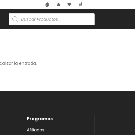
🏠
👤
🖤
🛒
Búsqueda
de
productos
alizar la entrada.
Programas
Afiliados