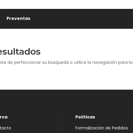
Preventas
esultados
ate de perfeccionar su búsqueda o utilice la navegación para loc
rca
Políticas
tacto
Formalización de Pedidos