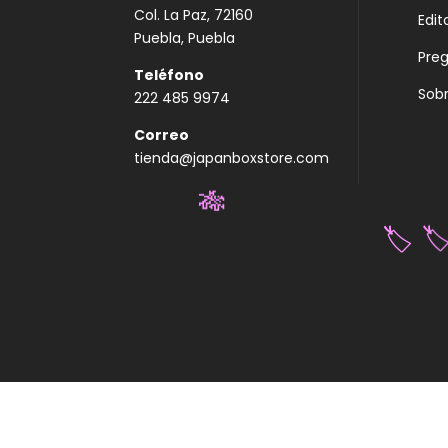
Col. La Paz, 72160
Edit
Puebla, Puebla
Pre
Teléfono
Sobr
222 485 9974
Correo
tienda@japanboxstore.com
🎋
🏷
🏷️