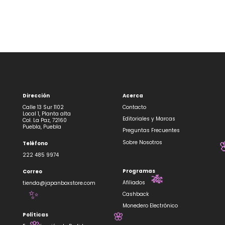
Dirección
Acerca
Calle 13 Sur 1102
Contacto
Local 1, Planta alta
Editoriales y Marcas
Col. La Paz, 72160
Puebla, Puebla
Preguntas Frecuentes
Sobre Nosotros
Teléfono
222 485 9974
Programas
Correo
Afiliados
🎋
tienda@japanboxstore.com
Cashback
✨
Monedero Electrónico
Políticas