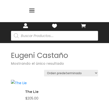
a



Búsqueda
de
productos
Eugeni Castaño
Mostrando el único resultado
The Lie
$
205.00