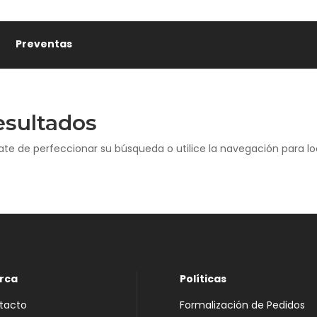
Preventas
esultados
ate de perfeccionar su búsqueda o utilice la navegación para loc
rca
Políticas
tacto
Formalización de Pedidos