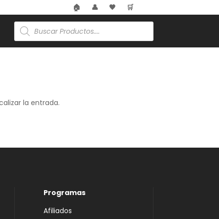
🏠
👤
🖤
🛒
Búsqueda
de
productos
alizar la entrada.
Programas
Afiliados