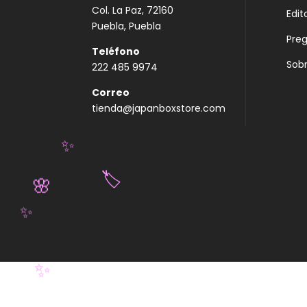
Col. La Paz, 72160
Edit
Puebla, Puebla
Pre
Teléfono
Sobr
222 485 9974
Correo
tienda@japanboxstore.com
✨
🏷️
🌸
✨
✨