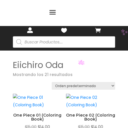
a



Búsqueda
de
productos
✨
Eiichiro Oda
Mostrando los 21 resultados
🎋
One Piece 01 (Coloring
One Piece 02 (Coloring
Book)
Book)
El
El
El
El
$
15.00
$
14.00
$
15.00
$
14.00