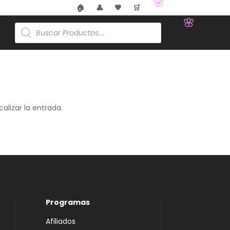
🏠
👤
🖤
🛒
🌸
Búsqueda
de
productos
🌸
alizar la entrada.
Programas
Afiliados