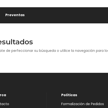
Preventas
esultados
ate de perfeccionar su búsqueda o utilice la navegación para loc
rca
Políticas
tacto
Formalización de Pedidos