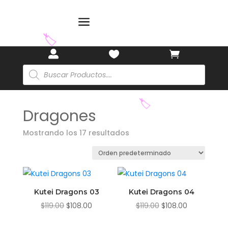
a



Búsqueda
de
🏷️
productos
Dragones
Mostrando los 17 resultados
🏷️
Kutei Dragons 03
Kutei Dragons 04
El
El
El
El
$
119.00
$
108.00
$
119.00
$
108.00
precio
precio
precio
precio