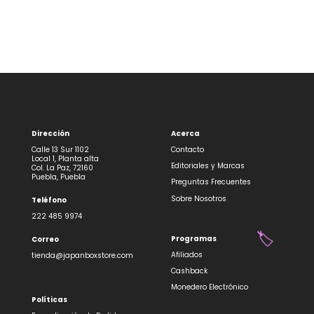
original
actual
era:
es:
$199.00.
$180.00.
Dirección
Acerca
Calle 13 Sur 1102
Contacto
Local 1, Planta alta
Editoriales y Marcas
Col. La Paz, 72160
Puebla, Puebla
Preguntas Frecuentes
Sobre Nosotros
Teléfono
222 485 9974
Programas
Correo
🏷️
Afiliados
tienda@japanboxstore.com
Cashback
Monedero Electrónico
Políticas