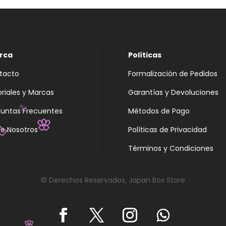
rca
Políticas
tacto
Formalización de Pedidos
oriales y Marcas
Garantías y Devoluciones
guntas Frecuentes
Métodos de Pago
✨
e Nosotros
Políticas de Privacidad
🌸
️
Términos y Condiciones
© Derechos Reservados, Japan Box Store