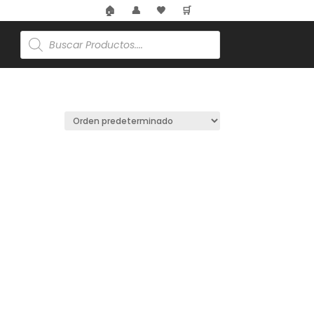
🏠
👤
🖤
🛒
🌸
Búsqueda
de
productos