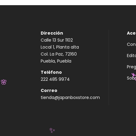
Dirección
Ace
Calle 13 Sur 1102
Con
Local 1, Planta alta
Col. La Paz, 72160
Edit
Puebla, Puebla
Pre
Teléfono
Sobr
222 485 9974

Correo
🌸
tienda@japanboxstore.com