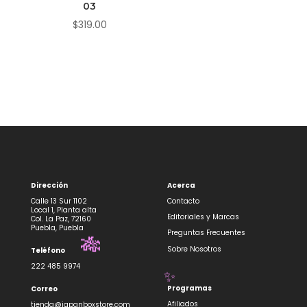
03
$
319.00
Dirección
Acerca
Calle 13 Sur 1102
Contacto
Local 1, Planta alta
Editoriales y Marcas
Col. La Paz, 72160
Puebla, Puebla
Preguntas Frecuentes
🎋
Sobre Nosotros
Teléfono
222 485 9974
✨
Programas
Correo
Afiliados
tienda@japanboxstore.com