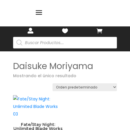
a



Búsqueda
de
productos
Daisuke Moriyama
Mostrando el único resultado
Fate/Stay Night:
Unlimited Blade Works