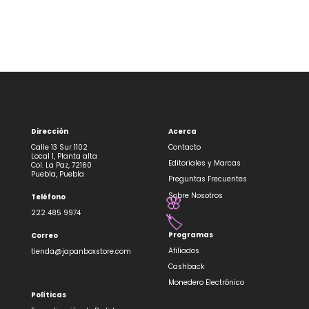
Dirección
Acerca
Calle 13 Sur 1102
Contacto
Local 1, Planta alta
Editoriales y Marcas
Col. La Paz, 72160
Puebla, Puebla
Preguntas Frecuentes
Sobre Nosotros
Teléfono
🌸
222 485 9974
🏷️
Programas
Correo
Afiliados
tienda@japanboxstore.com
Cashback
Monedero Electrónico
Políticas