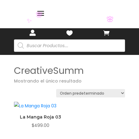
a
🌸
🌸
✨



Búsqueda
de
productos
CreativeSumm
Mostrando el único resultado
La Manga Roja 03
$
499.00