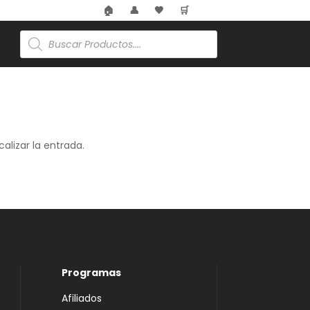
🏠
👤
🖤
🛒
Búsqueda
de
productos
alizar la entrada.
Programas
Afiliados