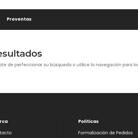
Preventas
esultados
ate de perfeccionar su búsqueda o utilice la navegación para loc
rca
Políticas
tacto
Formalización de Pedidos