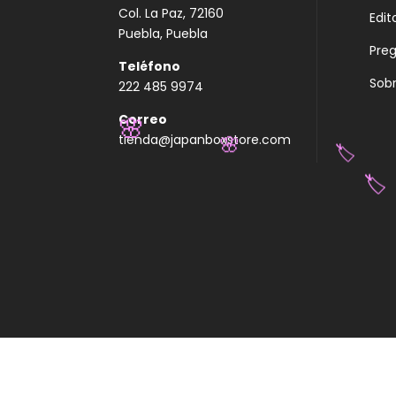
Col. La Paz, 72160
Edit
Puebla, Puebla
Pre
Teléfono
Sobr
222 485 9974
Correo
tienda@japanboxstore.com
🌸
🌸
🏷️
🏷️