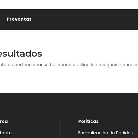
🏷️
Preventas
esultados
ate de perfeccionar su búsqueda o utilice la navegación para loc
rca
Políticas
tacto
Formalización de Pedidos