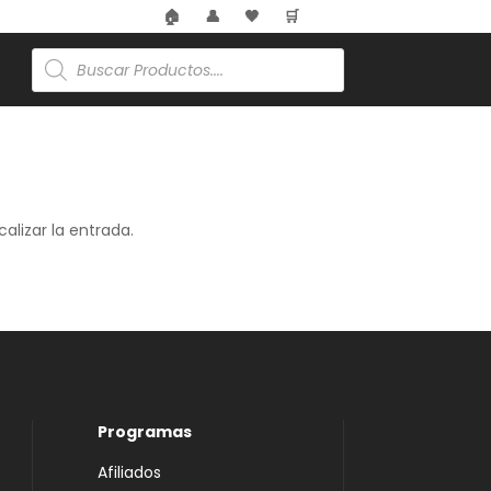
🏠
👤
🖤
🛒
Búsqueda
de
productos
alizar la entrada.
Programas
Afiliados