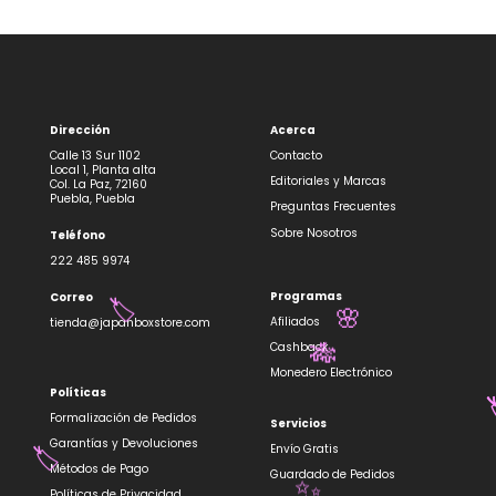
Dirección
Acerca
Calle 13 Sur 1102
Contacto
Local 1, Planta alta
Editoriales y Marcas
Col. La Paz, 72160
Puebla, Puebla
Preguntas Frecuentes
Sobre Nosotros
Teléfono
222 485 9974
Programas
Correo
🏷️
🌸
Afiliados
tienda@japanboxstore.com
Cashback
🎋
Monedero Electrónico
Políticas
Formalización de Pedidos
Servicios
Garantías y Devoluciones
Envío Gratis
🏷️
Métodos de Pago
Guardado de Pedidos
Políticas de Privacidad