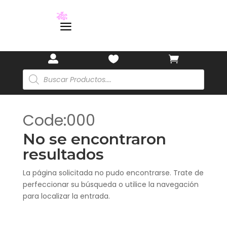
🎋
🎋
a



Búsqueda
de
productos
Code:000
No se encontraron
resultados
La página solicitada no pudo encontrarse. Trate de
perfeccionar su búsqueda o utilice la navegación
para localizar la entrada.