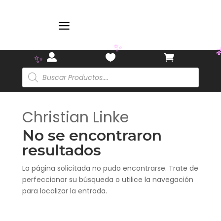
a
✨



✨
Búsqueda
de
productos
Christian Linke
No se encontraron
resultados
La página solicitada no pudo encontrarse. Trate de
perfeccionar su búsqueda o utilice la navegación
para localizar la entrada.