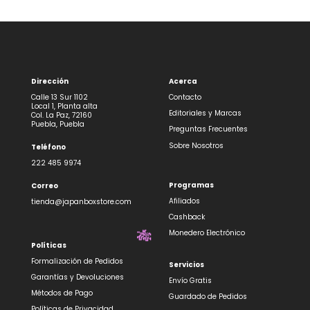
Dirección
Acerca
Calle 13 Sur 1102
Contacto
Local 1, Planta alta
Editoriales y Marcas
Col. La Paz, 72160
Puebla, Puebla
Preguntas Frecuentes
Sobre Nosotros
Teléfono
222 485 9974
Programas
Correo
Afiliados
tienda@japanboxstore.com
Cashback
Monedero Electrónico
🎋
Políticas
Formalización de Pedidos
Servicios
Garantías y Devoluciones
Envío Gratis
Métodos de Pago
Guardado de Pedidos
Políticas de Privacidad