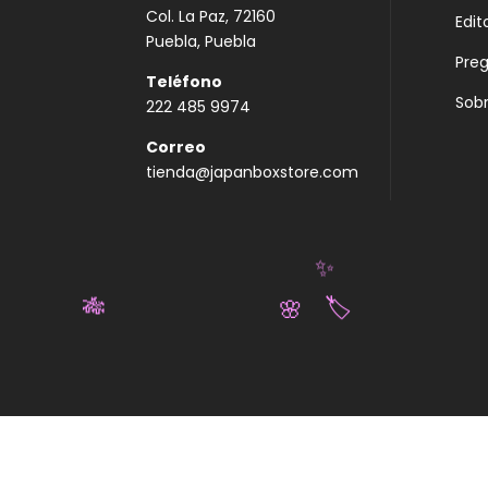
Col. La Paz, 72160
Edit
Puebla, Puebla
Pre
Teléfono
Sobr
222 485 9974
Correo
tienda@japanboxstore.com
✨
🎋
🏷️
🌸