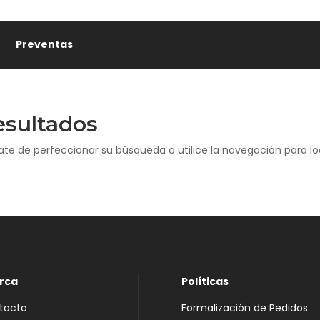
Preventas
esultados
ate de perfeccionar su búsqueda o utilice la navegación para loc
rca
Políticas
tacto
Formalización de Pedidos