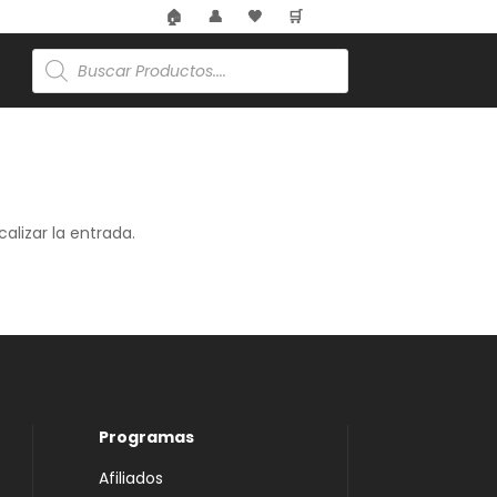
🏠
👤
🖤
🛒
Búsqueda
de
productos
alizar la entrada.
Programas
Afiliados