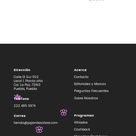
Dirección
Acerca
Calle 13 Sur 1102
Contacto
Local 1, Planta alta
Editoriales y Marcas
Col. La Paz, 72160
Puebla, Puebla
Preguntas Frecuentes
Sobre Nosotros
Teléfono
🎋
✨
222 485 9974
🌸
Programas
Correo
Afiliados
tienda@japanboxstore.com
Cashback
🌸