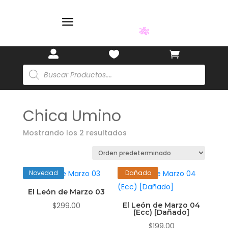
a
🎋



Búsqueda
de
productos
Chica Umino
Mostrando los 2 resultados
Novedad
Dañado
El León de Marzo 03
$
299.00
El León de Marzo 04
(Ecc) [Dañado]
$
199.00