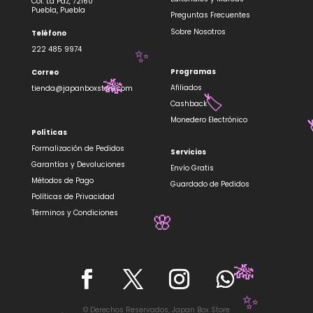
Col. La Paz, 72160
Puebla, Puebla
Preguntas Frecuentes
Sobre Nosotros
Teléfono
222 485 9974
✨
Programas
Correo
Afiliados
tienda@japanboxstore.com
🎋
Cashback
🏷️
Monedero Electrónico
Políticas
Formalización de Pedidos
Servicios
Garantías y Devoluciones
Envío Gratis
Métodos de Pago
Guardado de Pedidos
Políticas de Privacidad
Términos y Condiciones
🌸
🎋
© Derechos Reservados, Japan Box Store