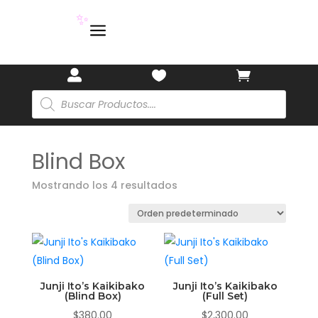
a
✨



Búsqueda
de
productos
Blind Box
Mostrando los 4 resultados
Junji Ito’s Kaikibako
Junji Ito’s Kaikibako
(Blind Box)
(Full Set)
$
380.00
$
2,300.00