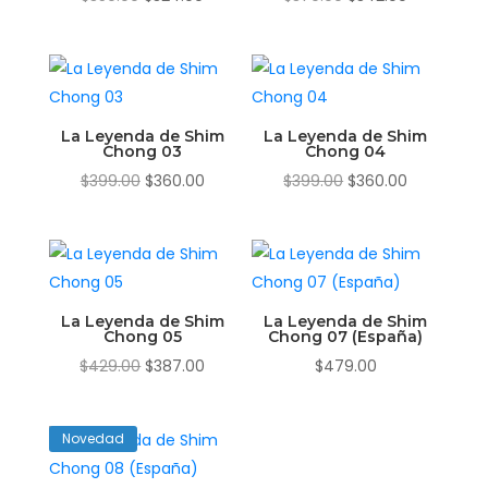
precio
precio
precio
precio
original
actual
original
actual
era:
es:
era:
es:
$359.00.
$324.00.
$379.00.
$342.00.
La Leyenda de Shim
La Leyenda de Shim
Chong 03
Chong 04
El
El
El
El
$
399.00
$
360.00
$
399.00
$
360.00
precio
precio
precio
precio
original
actual
original
actual
era:
es:
era:
es:
$399.00.
$360.00.
$399.00.
$360.00.
La Leyenda de Shim
La Leyenda de Shim
Chong 05
Chong 07 (España)
El
El
$
429.00
$
387.00
$
479.00
precio
precio
original
actual
Novedad
era:
es:
$429.00.
$387.00.