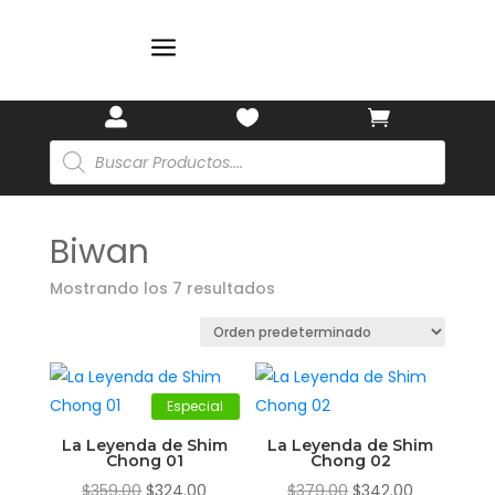
✨
🌸
🌸
a



Búsqueda
de
productos
Biwan
Mostrando los 7 resultados
Especial
La Leyenda de Shim
La Leyenda de Shim
Chong 01
Chong 02
El
El
El
El
$
359.00
$
324.00
$
379.00
$
342.00