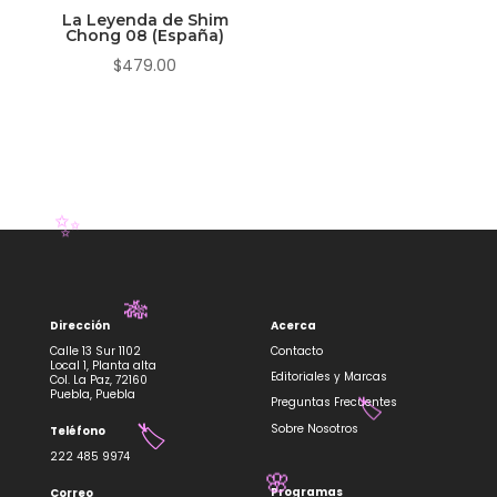
La Leyenda de Shim
Chong 08 (España)
$
479.00
✨
Dirección
Acerca
🎋
Calle 13 Sur 1102
Contacto
Local 1, Planta alta
Editoriales y Marcas
Col. La Paz, 72160
Puebla, Puebla
Preguntas Frecuentes
Sobre Nosotros
Teléfono
🏷️
222 485 9974
🏷️
Programas
Correo