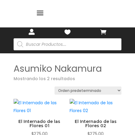
✨
a



Búsqueda
de
productos
Asumiko Nakamura
Mostrando los 2 resultados
El Internado de las
El Internado de las
Flores 01
Flores 02
$
275.00
$
275.00