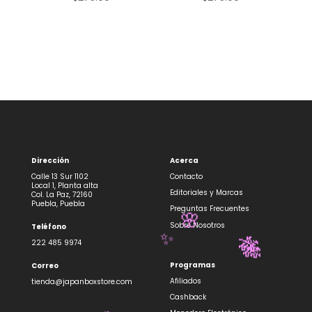
Dirección
Acerca
Calle 13 Sur 1102
Contacto
Local 1, Planta alta
Editoriales y Marcas
Col. La Paz, 72160
Puebla, Puebla
Preguntas Frecuentes
🌸
Sobre Nosotros
Teléfono
✨
222 485 9974
🎋
🎋
Programas
Correo
Afiliados
tienda@japanboxstore.com
Cashback