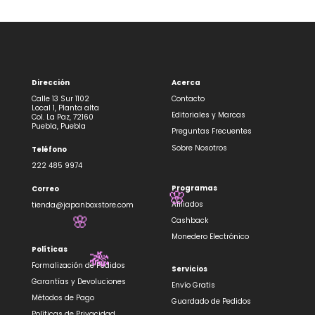
Dirección
Acerca
Calle 13 Sur 1102
Contacto
Local 1, Planta alta
Editoriales y Marcas
Col. La Paz, 72160
Puebla, Puebla
Preguntas Frecuentes
Sobre Nosotros
Teléfono
222 485 9974
Programas
Correo
🌸
Afiliados
tienda@japanboxstore.com
Cashback
🌸
Monedero Electrónico
Políticas
🎋
Formalización de Pedidos
Servicios
Garantías y Devoluciones
Envío Gratis
Métodos de Pago
Guardado de Pedidos
Políticas de Privacidad