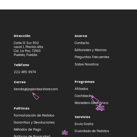
Dirección
Acerca
Calle 13 Sur 1102
Contacto
Local 1, Planta alta
Editoriales y Marcas
Col. La Paz, 72160
Puebla, Puebla
Preguntas Frecuentes
Sobre Nosotros
Teléfono
222 485 9974
Programas
Correo
Afiliados
tienda@japanboxstore.com
Cashback
🏷️
🏷️
Monedero Electrónico
🎋
Políticas
Formalización de Pedidos
Servicios
Garantías y Devoluciones
Envío Gratis
Métodos de Pago
Guardado de Pedidos
🎋
Políticas de Privacidad