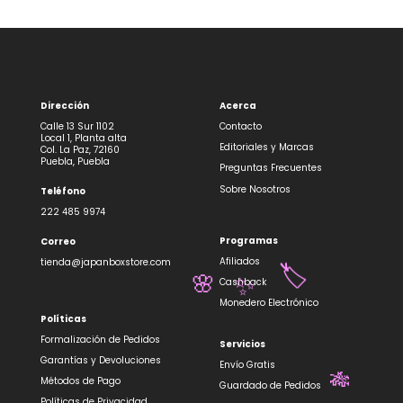
Dirección
Acerca
Calle 13 Sur 1102
Contacto
Local 1, Planta alta
Editoriales y Marcas
Col. La Paz, 72160
Puebla, Puebla
Preguntas Frecuentes
Sobre Nosotros
Teléfono
222 485 9974
Programas
Correo
Afiliados
tienda@japanboxstore.com
🏷️
Cashback
🌸
✨
Monedero Electrónico
Políticas
Formalización de Pedidos
Servicios
Garantías y Devoluciones
Envío Gratis
Métodos de Pago
🎋
Guardado de Pedidos
Políticas de Privacidad