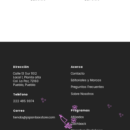
Dirección
Acerca
Calle 13 Sur 1102
Contacto
Local 1, Planta alta
Editoriales y Marcas
Col. La Paz, 72160
Puebla, Puebla
Preguntas Frecuentes
Sobre Nosotros
Teléfono
222 485 9974
✨
✨
🌸
Programas
Correo
Afiliados
tienda@japanboxstore.com
✨
🏷️
🌸
Cashback