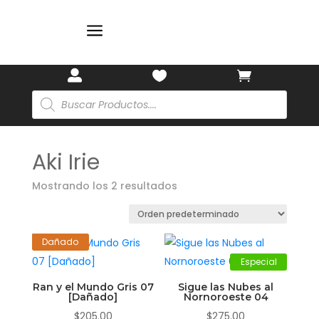
a



Búsqueda
de
productos
Aki Irie
Mostrando los 2 resultados
Dañado
Especial
Ran y el Mundo Gris 07
Sigue las Nubes al
[Dañado]
Nornoroeste 04
$
205.00
$
275.00