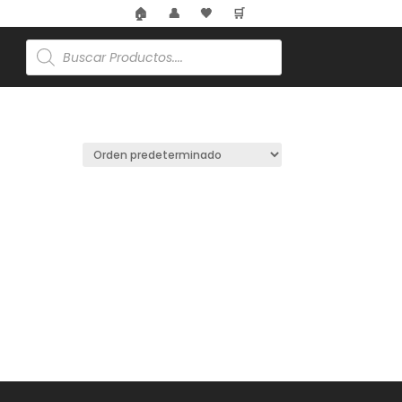
🏠
👤
🖤
🛒
Búsqueda
de
productos