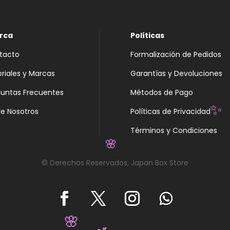
rca
Políticas
tacto
Formalización de Pedidos
oriales y Marcas
Garantías y Devoluciones
guntas Frecuentes
Métodos de Pago
e Nosotros
Políticas de Privacidad
✨
Términos y Condiciones
🌸
© Derechos Reservados, Japan Box Store