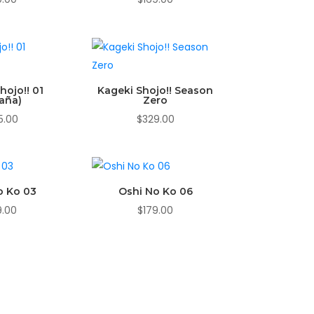
hojo!! 01
Kageki Shojo!! Season
aña)
Zero
5.00
$
329.00
o Ko 03
Oshi No Ko 06
9.00
$
179.00