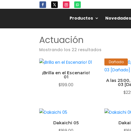
Productos
Novedades
Actuación
Mostrando los 22 resultados
Dañado
¡Brilla en el Escenario!
01
A las 25:00
$
199.00
03 [D
$
22
Dakaichi 05
Dakai
$
169.00
$
16