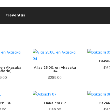
✨
Preventas
Dakai
, en Akasaka
A las 25:00, en Akasaka
$
16
añado]
04
9.00
$
289.00
chi 06
Dakaichi 07
Dakai
9.00
$
169.00
$
16