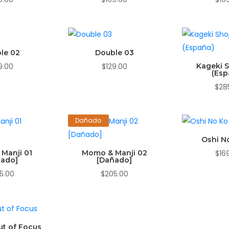
le 02
Double 03
9.00
$
129.00
Kageki S
(Esp
$
28
Dañado
Oshi N
Manji 01
Momo & Manji 02
$
16
ñado]
[Dañado]
5.00
$
205.00
ut of Focus