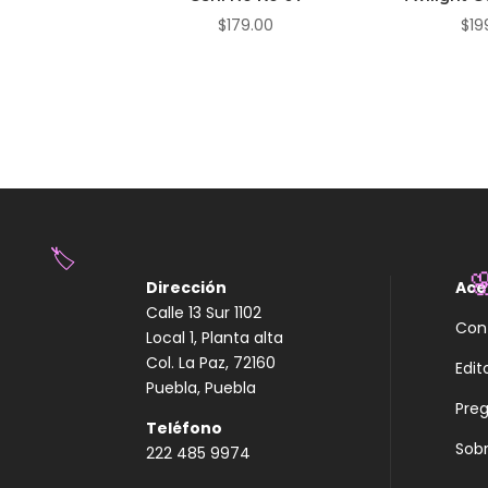
$
179.00
$
19
Dirección
Ace
Calle 13 Sur 1102
Con
Local 1, Planta alta
🏷️
Col. La Paz, 72160

Edit
Puebla, Puebla
Pre
Teléfono
Sobr
222 485 9974