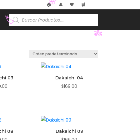
🏠
👤
🖤
🛒
Búsqueda
de
productos
🌸
🏷️
🎋
chi 03
Dakaichi 04
9.00
$
169.00
chi 08
Dakaichi 09
9.00
$
169.00