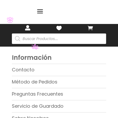
a
🌸



🌸
Búsqueda
de
productos
Información
🎋
Contacto
Método de Pedidos
Preguntas Frecuentes
Servicio de Guardado