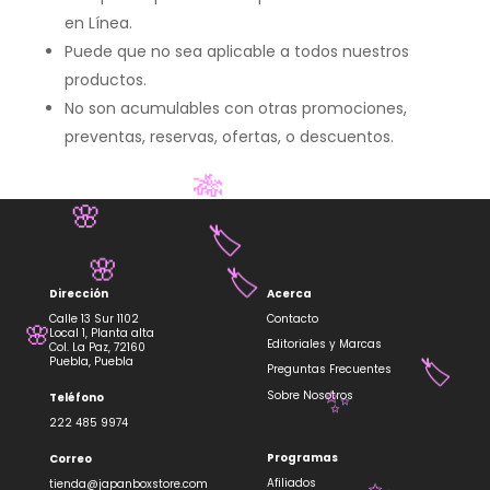
en Línea.
Puede que no sea aplicable a todos nuestros
productos.
No son acumulables con otras promociones,
preventas, reservas, ofertas, o descuentos.
🎋
🌸
🏷️
🌸
Dirección
Acerca
🏷️
Calle 13 Sur 1102
Contacto
Local 1, Planta alta
Editoriales y Marcas
Col. La Paz, 72160
Puebla, Puebla
🌸
Preguntas Frecuentes
Sobre Nosotros
Teléfono
🏷️
222 485 9974
✨
Programas
Correo
Afiliados
tienda@japanboxstore.com