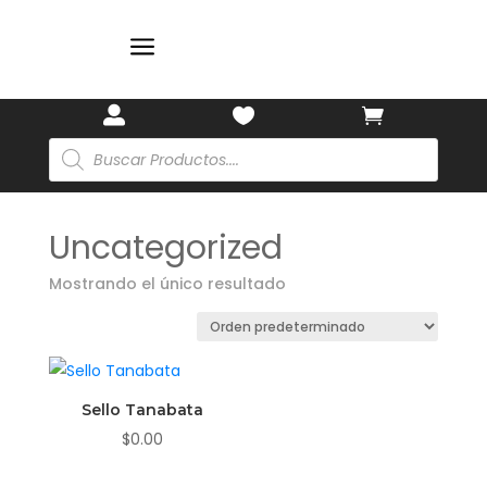
a



Búsqueda
de
productos
Uncategorized
Mostrando el único resultado
Sello Tanabata
$
0.00