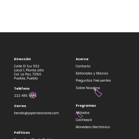
Dirección
Acerca
Calle 13 Sur 1102
Contacto
Local 1, Planta alta
Editoriales y Marcas
Col. La Paz, 72160
Puebla, Puebla
Preguntas Frecuentes
Sobre Nosotros
Teléfono
🏷️
222 485 9974
🌸
Programas
Correo
Afiliados
tienda@japanboxstore.com
🏷️
Cashback
Monedero Electrónico
Políticas