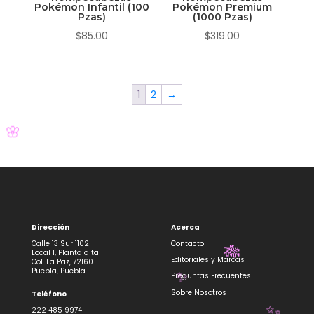
Pokémon Infantil (100
Pokémon Premium
Pzas)
(1000 Pzas)
$
85.00
$
319.00
🎋
🎋
1
2
→
Dirección
Acerca
🌸
Calle 13 Sur 1102
Contacto
Local 1, Planta alta
Editoriales y Marcas
Col. La Paz, 72160
Puebla, Puebla
Preguntas Frecuentes
Sobre Nosotros
Teléfono
222 485 9974