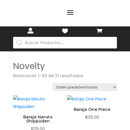
a



Búsqueda
🌸
de
productos
✨
Novelty
Mostrando 1–30 de 31 resultados
Baraja One Piece
Baraja Naruto
$
125.00
Shippuden
$
125.00