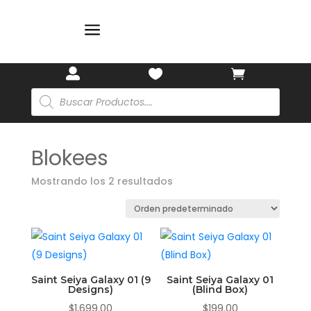
a



Búsqueda
de
productos
Blokees
Mostrando los 2 resultados
Saint Seiya Galaxy 01 (9
Saint Seiya Galaxy 01
Designs)
(Blind Box)
$
1,699.00
$
199.00