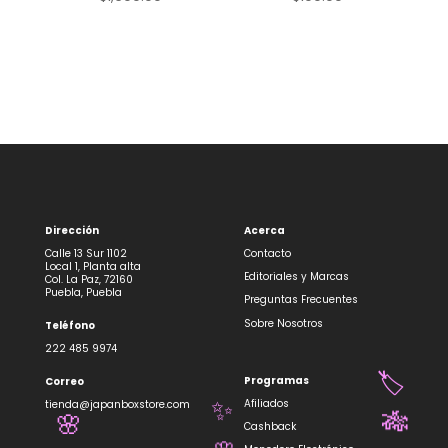
Dirección
Acerca
Calle 13 Sur 1102
Contacto
Local 1, Planta alta
Editoriales y Marcas
Col. La Paz, 72160
Puebla, Puebla
Preguntas Frecuentes
Sobre Nosotros
Teléfono
222 485 9974
Programas
Correo
🏷️
Afiliados
tienda@japanboxstore.com
✨
🎋
Cashback
🌸