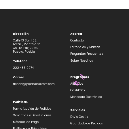
Dirección
Acerca
Calle 13 Sur 1102
Contacto
Local 1, Planta alta
Editoriales y Marcas
Col. La Paz, 72160
Puebla, Puebla
Preguntas Frecuentes
Sobre Nosotros
Teléfono
222 485 9974
Programas
Correo
🏷️
Afiliados
tienda@japanboxstore.com
🎋
Cashback
Monedero Electrónico
Políticas
Formalización de Pedidos
Servicios
Garantías y Devoluciones
Envío Gratis
Métodos de Pago
Guardado de Pedidos
Políticas de Privacidad