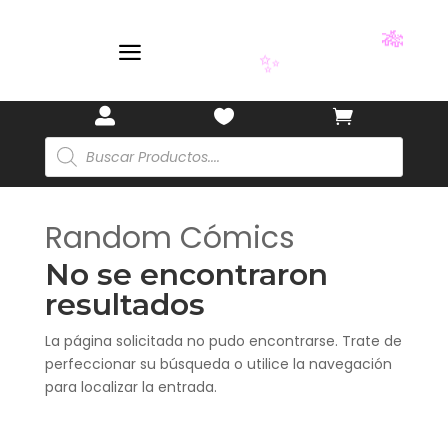
🎋
🏷️
a
🎋
✨



Búsqueda
de
productos
Random Cómics
No se encontraron
resultados
La página solicitada no pudo encontrarse. Trate de
perfeccionar su búsqueda o utilice la navegación
para localizar la entrada.