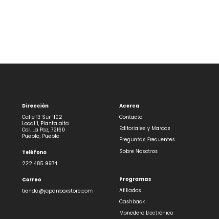
Dirección
Acerca
Calle 13 Sur 1102
Contacto
Local 1, Planta alta
Editoriales y Marcas
Col. La Paz, 72160
Puebla, Puebla
Preguntas Frecuentes
Sobre Nosotros
Teléfono
222 485 9974
Programas
Correo
Afiliados
tienda@japanboxstore.com
Cashback
Monedero Electrónico