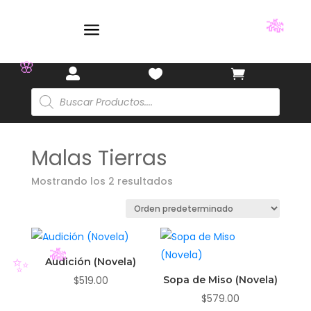
a
🎋



🌸
Búsqueda
de
productos
Malas Tierras
Mostrando los 2 resultados
Audición (Novela)
🎋
✨
$
519.00
Sopa de Miso (Novela)
$
579.00