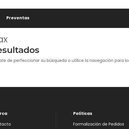
🎋
Preventas
ax
esultados
ate de perfeccionar su búsqueda o utilice la navegación para loc
rca
Políticas
tacto
Formalización de Pedidos