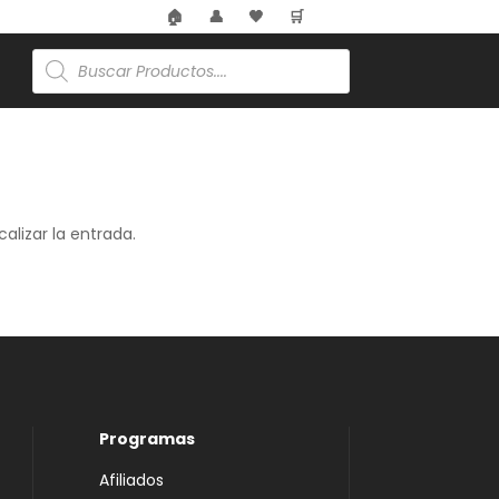
🏠
👤
🖤
🛒
Búsqueda
de
productos
alizar la entrada.
Programas
Afiliados