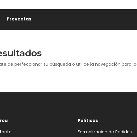
Preventas
esultados
ate de perfeccionar su búsqueda o utilice la navegación para loc
rca
Políticas
tacto
Formalización de Pedidos