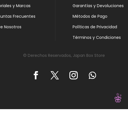
oriales y Marcas
Garantías y Devoluciones
guntas Frecuentes
Métodos de Pago
e Nosotros
Políticas de Privacidad
Términos y Condiciones
© Derechos Reservados, Japan Box Store
✨
🌸