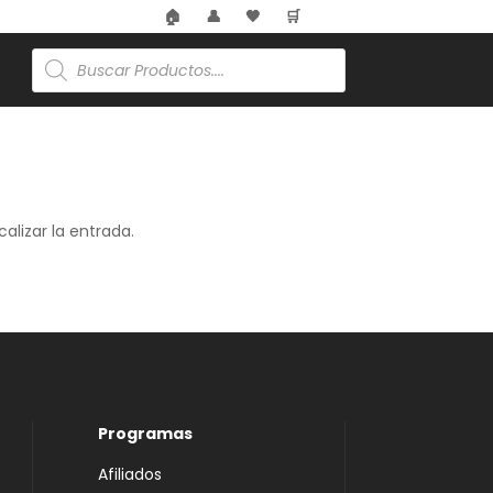
🏠
👤
🖤
🛒
Búsqueda
de
productos
alizar la entrada.
Programas
Afiliados