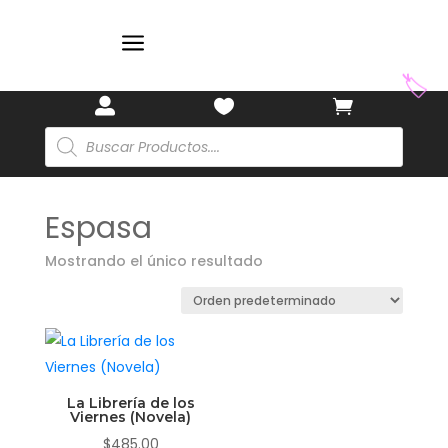
🎋
a
🏷️



Búsqueda
de
productos
Espasa
Mostrando el único resultado
La Librería de los
Viernes (Novela)
$
485.00