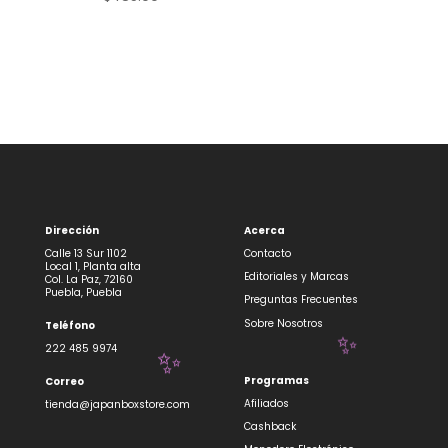
Dirección
Acerca
Calle 13 Sur 1102
Contacto
Local 1, Planta alta
Editoriales y Marcas
Col. La Paz, 72160
Puebla, Puebla
Preguntas Frecuentes
Sobre Nosotros
Teléfono
222 485 9974
✨
✨
Programas
Correo
Afiliados
tienda@japanboxstore.com
Cashback