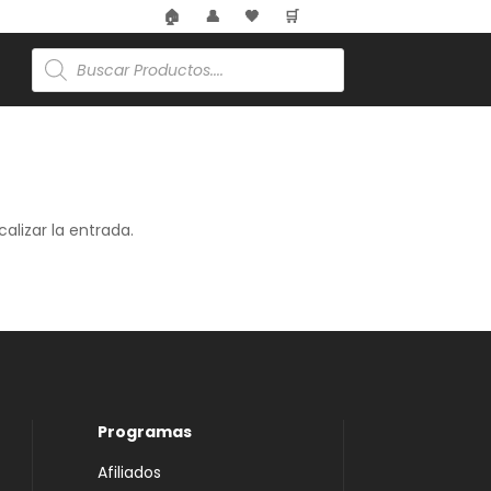
🏷️
🏠
👤
🖤
🛒
Búsqueda
de
productos
alizar la entrada.
Programas
Afiliados