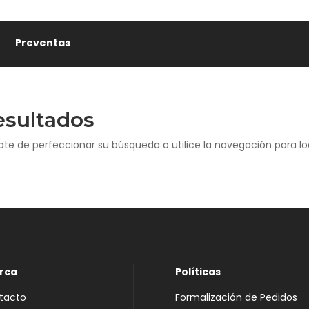
Preventas
esultados
ate de perfeccionar su búsqueda o utilice la navegación para loc
rca
Políticas
tacto
Formalización de Pedidos