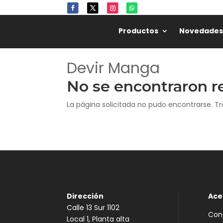
🌸
Productos
Novedades
Devir Manga
No se encontraron r
La página solicitada no pudo encontrarse. Tr
Dirección
Ace
Calle 13 Sur 1102
Con
Local 1, Planta alta