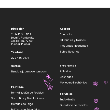
Dirección
Acerca
Calle 13 Sur 1102
Contacto
Local 1, Planta alta
Editoriales y Marcas
Col. La Paz, 72160
Puebla, Puebla
Preguntas Frecuentes
Sobre Nosotros
Teléfono
222 485 9974
Programas
Correo
Afiliados
tienda@japanboxstore.com
Cashback
🌸
🏷️
Monedero Electrónico
✨
🏷️
🎋
Políticas
🌸
Formalización de Pedidos
Servicios
Garantías y Devoluciones
Envío Gratis
🌸
Métodos de Pago
Guardado de Pedidos
Políticas de Privacidad