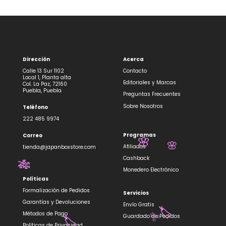
Dirección
Acerca
Calle 13 Sur 1102
Contacto
Local 1, Planta alta
Editoriales y Marcas
Col. La Paz, 72160
Puebla, Puebla
Preguntas Frecuentes
Sobre Nosotros
Teléfono
222 485 9974
Programas
Correo
🌸
Afiliados
tienda@japanboxstore.com
🌸
Cashback
🎋
Monedero Electrónico
Políticas
Formalización de Pedidos
Servicios
Garantías y Devoluciones
Envío Gratis
Métodos de Pago
Guardado de Pedidos
🏷️
✨
Políticas de Privacidad