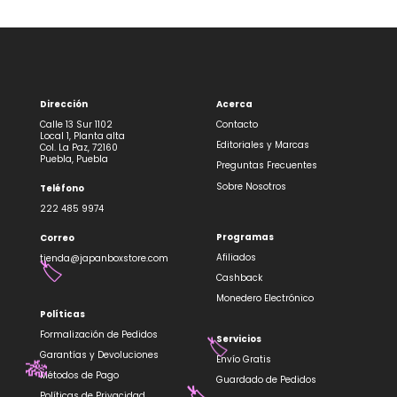
Dirección
Acerca
Calle 13 Sur 1102
Contacto
Local 1, Planta alta
Editoriales y Marcas
Col. La Paz, 72160
Puebla, Puebla
Preguntas Frecuentes
Sobre Nosotros
Teléfono
222 485 9974
Programas
Correo
Afiliados
tienda@japanboxstore.com
🏷️
Cashback
Monedero Electrónico
Políticas
Formalización de Pedidos
Servicios
🏷️
Garantías y Devoluciones
Envío Gratis
🎋
Métodos de Pago
Guardado de Pedidos
Políticas de Privacidad