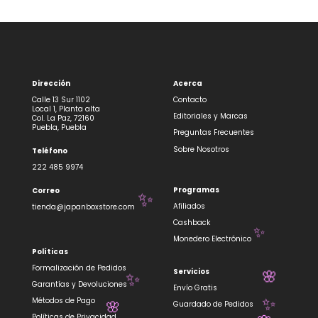
Dirección
Acerca
Calle 13 Sur 1102
Contacto
Local 1, Planta alta
Editoriales y Marcas
Col. La Paz, 72160
Puebla, Puebla
Preguntas Frecuentes
Sobre Nosotros
Teléfono
222 485 9974
Programas
Correo
✨
Afiliados
tienda@japanboxstore.com
Cashback
✨
Monedero Electrónico
Políticas
Formalización de Pedidos
Servicios
🌸
✨
Garantías y Devoluciones
Envío Gratis
Métodos de Pago
Guardado de Pedidos
✨
🌸
Políticas de Privacidad