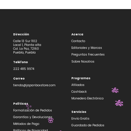
Dirección
Acerca
Calle 13 Sur 1102
Contacto
Local 1, Planta alta
Editoriales y Marcas
Col. La Paz, 72160
Puebla, Puebla
Preguntas Frecuentes
Sobre Nosotros
Teléfono
222 485 9974
Programas
Correo
Afiliados
tienda@japanboxstore.com
🎋
Cashback
Monedero Electrónico
🎋
Políticas
✨
Formalización de Pedidos
Servicios
Garantías y Devoluciones
Envío Gratis
🌸
Métodos de Pago
Guardado de Pedidos
Políticas de Privacidad