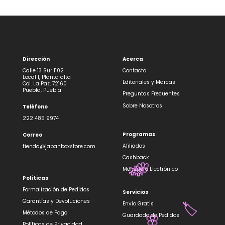
Dirección
Acerca
Calle 13 Sur 1102
Contacto
Local 1, Planta alta
Editoriales y Marcas
Col. La Paz, 72160
Puebla, Puebla
Preguntas Frecuentes
Sobre Nosotros
Teléfono
222 485 9974
Programas
Correo
Afiliados
tienda@japanboxstore.com
Cashback
🌸
Monedero Electrónico
🎋
Políticas
Formalización de Pedidos
Servicios
Garantías y Devoluciones
Envío Gratis
🏷️
Métodos de Pago
Guardado de Pedidos
Políticas de Privacidad