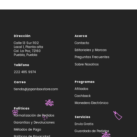
Dirección
Acerca
Calle 13 Sur 1102
Contacto
Local 1, Planta alta
Editoriales y Marcas
Col. La Paz, 72160
Puebla, Puebla
Preguntas Frecuentes
Sobre Nosotros
Teléfono
222 485 9974
Programas
Correo
Afiliados
tienda@japanboxstore.com
Cashback
🎋
Monedero Electrónico
Políticas
🌸
Formalización de Pedidos
🏷️
Servicios
✨
Garantías y Devoluciones
Envío Gratis
Métodos de Pago
Guardado de Pedidos
Políticas de Privacidad