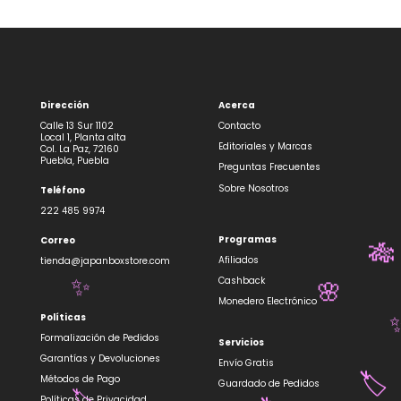
Dirección
Acerca
Calle 13 Sur 1102
Contacto
Local 1, Planta alta
Editoriales y Marcas
Col. La Paz, 72160
Puebla, Puebla
Preguntas Frecuentes
Sobre Nosotros
Teléfono
222 485 9974
Programas
Correo
🎋
Afiliados
tienda@japanboxstore.com
Cashback
✨
🌸
Monedero Electrónico
Políticas
Formalización de Pedidos
Servicios
Garantías y Devoluciones
Envío Gratis
Métodos de Pago
🏷️
Guardado de Pedidos
Políticas de Privacidad