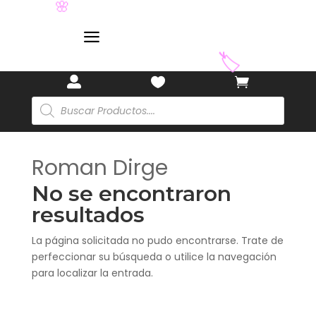
🎋
🌸
a
🏷️



Búsqueda
de
productos
Roman Dirge
No se encontraron
resultados
La página solicitada no pudo encontrarse. Trate de
perfeccionar su búsqueda o utilice la navegación
para localizar la entrada.