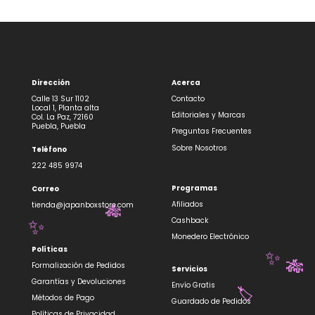
Dirección
Acerca
Calle 13 Sur 1102
Contacto
Local 1, Planta alta
Editoriales y Marcas
Col. La Paz, 72160
Puebla, Puebla
Preguntas Frecuentes
Sobre Nosotros
Teléfono
222 485 9974
Programas
Correo
Afiliados
tienda@japanboxstore.com
🎋
Cashback
✨
Monedero Electrónico
Políticas
✨
Formalización de Pedidos
🎋
Servicios
Garantías y Devoluciones
Envío Gratis
Métodos de Pago
🏷️
Guardado de Pedidos
Políticas de Privacidad