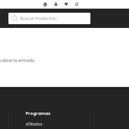
🏠
👤
🖤
🛒
Búsqueda
de
productos
alizar la entrada.
Programas
Afiliados