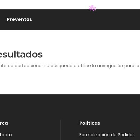
Preventas
🎋
esultados
ate de perfeccionar su búsqueda o utilice la navegación para loc
rca
Políticas
tacto
Formalización de Pedidos