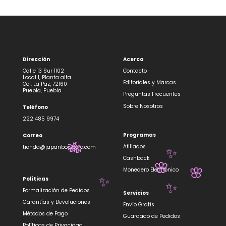
Dirección
Acerca
Calle 13 Sur 1102
Contacto
Local 1, Planta alta
Editoriales y Marcas
Col. La Paz, 72160
Puebla, Puebla
Preguntas Frecuentes
Sobre Nosotros
Teléfono
222 485 9974
Programas
Correo
Afiliados
tienda@japanboxstore.com
🎋
✨
Cashback
Monedero Electrónico
🌸
🌸
Políticas
✨
Formalización de Pedidos
✨
Servicios
Garantías y Devoluciones
Envío Gratis
Métodos de Pago
Guardado de Pedidos
Políticas de Privacidad